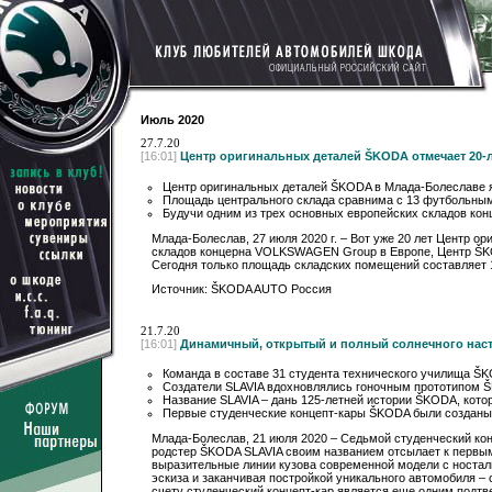
Июль 2020
27.7.20
[16:01]
Центр оригинальных деталей ŠKODA отмечает 20-
Центр оригинальных деталей ŠKODA в Млада-Болеславе 
Площадь центрального склада сравнима с 13 футбольными
Будучи одним из трех основных европейских складов к
Млада-Болеслав, 27 июля 2020 г. – Вот уже 20 лет Центр 
складов концерна VOLKSWAGEN Group в Европе, Центр ŠKOD
Сегодня только площадь складских помещений составляет 1
Источник: ŠKODA AUTO Россия
21.7.20
[16:01]
Динамичный, открытый и полный солнечного наст
Команда в составе 31 студента технического училища 
Создатели SLAVIA вдохновлялись гоночным прототипом
Название SLAVIA – дань 125-летней истории ŠKODA, котор
Первые студенческие концепт-кары ŠKODA были созданы
Млада-Болеслав, 21 июля 2020 – Седьмой студенческий к
родстер ŠKODA SLAVIA своим названием отсылает к первым
выразительные линии кузова современной модели с носталь
эскиза и заканчивая постройкой уникального автомобиля –
счету студенческий концепт-кар является еще одним подт