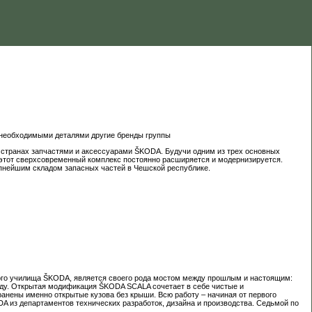
 необходимыми деталями другие бренды группы
0 странах запчастями и аксессуарами ŠKODA. Будучи одним из трех основных
 этот сверхсовременный комплекс постоянно расширяется и модернизируется.
упнейшим складом запасных частей в Чешской республике.
ого училища ŠKODA, является своего рода мостом между прошлым и настоящим:
оду. Открытая модификация ŠKODA SCALA сочетает в себе чистые и
анены именно открытые кузова без крыши. Всю работу – начиная от первого
A из департаментов технических разработок, дизайна и производства. Седьмой по