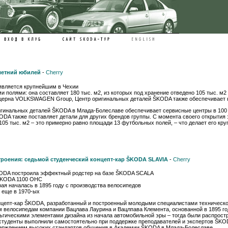
летний юбилей
-
Cherry
является крупнейшим в Чехии
 полями: она составляет 180 тыс. м2, из которых под хранение отведено 105 тыс. м2
онцерна VOLKSWAGEN Group, Центр оригинальных деталей ŠKODA также обеспечивает
оригинальных деталей ŠKODA в Млада-Болеславе обеспечивает сервисные центры в 10
A также поставляет детали для других брендов группы. С момента своего открытия
05 тыс. м2 – это примерно равно площади 13 футбольных полей, – что делает его кр
роения: седьмой студенческий концепт-кар ŠKODA SLAVIA
-
Cherry
ŠKODA построила эффектный родстер на базе ŠKODA SCALA
 ŠKODA 1100 OHC
ая началась в 1895 году с производства велосипедов
 еще в 1970-ых
онцепт-кар ŠKODA, разработанный и построенный молодыми специалистами техническ
 велосипедам компании Вацлава Лаурина и Вацлпава Клемента, основанной в 1895 г
гическими элементами дизайна из начала автомобильной эры – тогда были распростр
 студенты выполнили самостоятельно при поддержке преподавателей и экспертов ŠKOD
верждением высоких стандартов обучения в Академии ŠKODA в Млада-Болеславе.