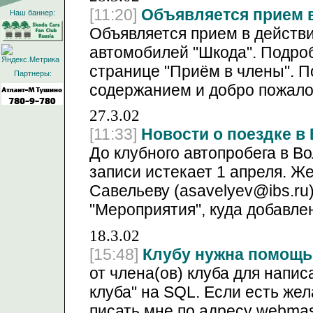
[11:20]
Объявляется прием в
Наш баннер:
Объявляется прием в действ
автомобилей "Шкода". Подроб
странице "Приём в члены". П
Партнеры:
содержанием и добро пожалов
27.3.02
[11:33]
Новости о поездке в
До клубного автопробега в В
записи истекает 1 апреля. Ж
Савельеву (asavelyev@ibs.ru)
"Мероприятия", куда добавл
18.3.02
[15:48]
Клубу нужна помощь
от члена(ов) клуба для напи
клуба" на SQL. Если есть же
писать мне по адресу webmas