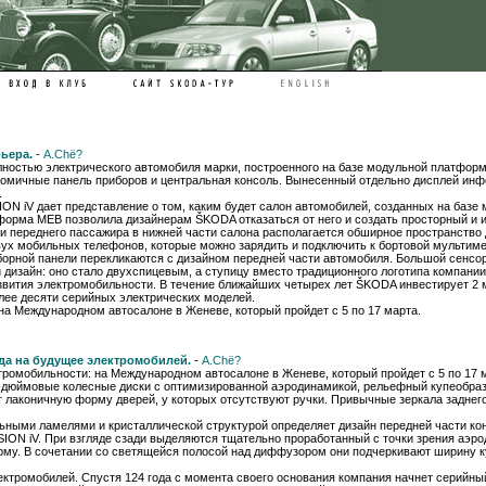
ьера.
-
A.Chё?
ностью электрического автомобиля марки, построенного на базе модульной платформы M
гономичные панель приборов и центральная консоль. Вынесенный отдельно дисплей ин
.
N iV дает представление о том, каким будет салон автомобилей, созданных на базе м
форма MEB позволила дизайнерам ŠKODA отказаться от него и создать просторный и и
 переднего пассажира в нижней части салона располагается обширное пространство д
двух мобильных телефонов, которые можно зарядить и подключить к бортовой мультим
орной панели перекликаются с дизайном передней части автомобиля. Большой сенсо
й дизайн: оно стало двухспицевым, а ступицу вместо традиционного логотипа компан
звития электромобильности. В течение ближайших четырех лет ŠKODA инвестирует 2 
олее десяти серийных электрических моделей.
на Международном автосалоне в Женеве, который пройдет с 5 по 17 марта.
да на будущее электромобилей.
-
A.Chё?
тромобильности: на Международном автосалоне в Женеве, который ​пройдет с 5 по 17 м
-дюймовые колесные диски с оптимизированной аэродинамикой, рельефный купеобраз
 лаконичную форму дверей, у которых отсутствуют ручки. Привычные зеркала заднег
ными ламелями и кристаллической структурой определяет дизайн передней части конц
ION iV. При взгляде сзади выделяются тщательно проработанный с точки зрения аэро
у. В сочетании со светящейся полосой над диффузором они подчеркивают ширину к
ектромобилей. Спустя 124 года с момента своего основания компания начнет серийны