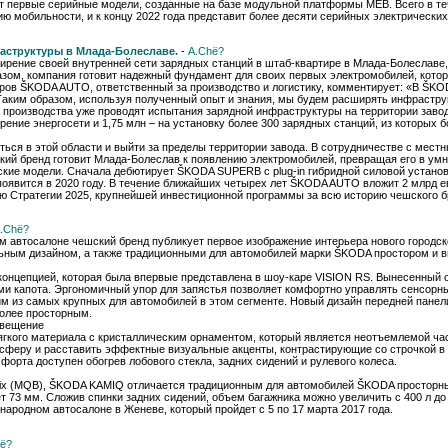
т первые серийные модели, созданные на базе модульной платформы MEB. Всего в те
ю мобильности, и к концу 2022 года представит более десяти серийных электрических
структуры в Млада-Болеславе.
-
A.Chё?
ирение своей внутренней сети зарядных станций в штаб-квартире в Млада-Болеславе, 
зом, компания готовит надежный фундамент для своих первых электромобилей, которы
торов ŠKODA AUTO, ответственный за производство и логистику, комментирует: «В ŠK
Таким образом, используя полученный опыт и знания, мы будем расширять инфрастру
и производства уже проводят испытания зарядной инфраструктуры на территории заво
рение энергосети и 1,75 млн – на установку более 300 зарядных станций, из которых 
ся в этой области и выйти за пределы территории завода. В сотрудничестве с мес
ий бренд готовит Млада-Болеслав к появлению электромобилей, превращая его в умн
кие модели. Сначала дебютирует ŠKODA SUPERB с plug-in гибридной силовой установ
оявится в 2020 году. В течение ближайших четырех лет ŠKODA AUTO вложит 2 млрд ев
ью Стратегии 2025, крупнейшей инвестиционной программы за всю историю чешского б
.Chё?
автосалоне чешский бренд публикует первое изображение интерьера нового городск
льным дизайном, а также традиционными для автомобилей марки ŠKODA простором и
концепцией, которая была впервые представлена в шоу-каре VISION RS. Вынесенный
ями капота. Эргономичный упор для запястья позволяет комфортно управлять сенсор
им из самых крупных для автомобилей в этом сегменте. Новый дизайн передней панел
более просторным.
свещение
ягкого материала с кристаллическим орнаментом, который является неотъемлемой ч
осферу и расставить эффектные визуальные акценты, контрастирующие со строчкой в 
орта доступен обогрев лобового стекла, задних сидений и рулевого колеса.
ix (MQB), ŠKODA KAMIQ отличается традиционным для автомобилей ŠKODA просторным
т 73 мм. Сложив спинки задних сидений, объем багажника можно увеличить с 400 л до 
ародном автосалоне в Женеве, который пройдет с 5 по 17 марта 2017 года.
ё?