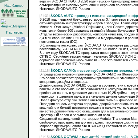
версии ŠKODA CITIGO. В 2020 году чешский бренд представи
альтернативных силовых установок и сервисов по обеспечени
Наш баннер:
Источник: ŠKODA AUTO Россия
[21:31]
ŠKODA AUTO проводит испытания зарядной инфра
В 2018 году чешский бренд инвестировал 3,4 млн евро в расш
оптимизировать инфраструктуру и время зарядки. Таким обра
Михаэль Оэльклаус (Michael Oeljeklaus), член Совета дирек
испытания более 300 зарядных станций в Млада-Болеславе. 
Партнеры:
Отделы технических разработок, контроля качества, продаж 
3,4 млн евро. Из них 1,65 млн ушло на модернизацию и расши
постоянным током (DC).
В ближайшие несколько лет ŠKODA AUTO планирует расширить
поставщиком ŠKODA AUTO на протяжении более 20 лет, чешск
В этом году ŠKODA AUTO представит свои первые электричес
CITIGO. Серийная версия концептуального ŠKODA VISION E п
сервисов обеспечения мобильности – все это является част
Источник: ŠKODA AUTO Россия
[21:18]
ŠKODA KAMIQ: первое изображение интерьера.
-
A
В преддверии мировой премьеры ŠKODA KAMIQ на Женевском 
Его салон впечатляет продуманной эргономикой и эмоциона
концепцию дизайна интерьера.
Дизайн салона ŠKODA KAMIQ создан в соответствии с новой 
панели, а его обрамление перекликается с контурными лини
приборная панель с дисплеем диагональю 10,25 дюйма – одн
переходят в дверные панели и визуально делают салон еще 
Новая фактура отделки, теплая цветовая гамма и фоновое о
Передняя панель и отделка передних дверей выполнены из м
красный или белый) позволяет создать в салоне уютную атм
качестве дополнительного оснащения для максимального комф
Просторный салон и большая колесная база
Созданный на модульной платформе Modular Transverse Matr
свободного пространства для ног задних пассажиров достигае
​Мировая премьера нового ŠKODA KAMIQ состоится на Междун
Источник: ŠKODA AUTO Россия
[21:15]
ŠKODA OCTAVIA отмечает 60-летний юбилей.
-
A.Ch