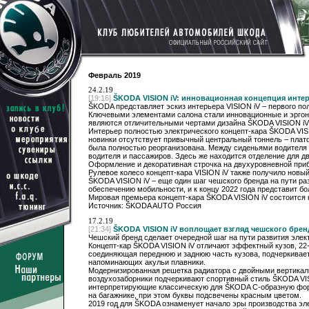
Февраль 2019
24.2.19
[19:16]
ŠKODA VISION iV: инновационная концепция интер
ŠKODA представляет эскиз интерьера VISION iV – первого пол
​​​​Ключевыми элементами салона стали инновационные и эр
являются отличительными чертами дизайна ŠKODA VISION iV
Интерьер полностью электрического концепт-кара ŠKODA VISIO
новинки отсутствует привычный центральный тоннель – плат
была полностью реорганизована. Между сиденьями водителя и
водителя и пассажиров. Здесь же находится отделение для 
Оформление и декоративная строчка на двухуровневной приб
Рулевое колесо концепт-кара VISION iV также получило новы
ŠKODA VISION iV – еще один шаг чешского бренда на пути ра
обеспечению мобильности, и к концу 2022 года представит б
Мировая премьера концепт-кара ŠKODA VISION iV состоится 
Источник: ŠKODA AUTO Россия
17.2.19
[21:34]
ŠKODA VISION iV воплощает взгляд чешского брен
Чешский бренд сделает очередной шаг на пути развития элек
Концепт-кар ŠKODA VISION iV отличают эффектный кузов, 22
соединяющая переднюю и заднюю часть кузова, подчеркивает
напоминающих акульи плавники.
Модернизированная решетка радиатора с двойными вертикаль
воздухозаборники подчеркивают спортивный стиль ŠKODA VIS
интерпретирующие классическую для ŠKODA С-образную форм
на багажнике, при этом буквы подсвечены красным цветом.
2019 год для ŠKODA ознаменует начало эры производства эл