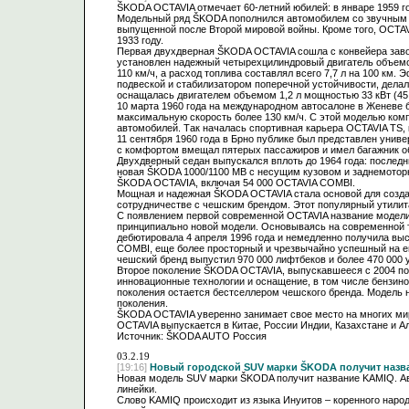
ŠKODA OCTAVIA отмечает 60-летний юбилей: в январе 1959 г
Модельный ряд ŠKODA пополнился автомобилем со звучным им
выпущенной после Второй мировой войны. Кроме того, OCTA
1933 году.
Первая двухдверная ŠKODA OCTAVIA сошла с конвейера завод
установлен надежный четырехцилиндровый двигатель объемом 
110 км/ч, а расход топлива составлял всего 7,7 л на 100 к
подвеской и стабилизатором поперечной устойчивости, дела
оснащалась двигателем объемом 1,2 л мощностью 33 кВт (45 л
10 марта 1960 года на международном автосалоне в Женеве б
максимальную скорость более 130 км/ч. С этой моделью ком
автомобилей. Так началась спортивная карьера OCTAVIA TS, 
11 сентября 1960 года в Брно публике был представлен уни
с комфортом вмещал пятерых пассажиров и имел багажник объ
Двухдверный седан выпускался вплоть до 1964 года: послед
новая ŠKODA 1000/1100 MB с несущим кузовом и заднемоторно
ŠKODA OCTAVIA, включая 54 000 OCTAVIA COMBI.
Мощная и надежная ŠKODA OCTAVIA стала основой для создан
сотрудничестве с чешским брендом. Этот популярный утили
С появлением первой современной OCTAVIA название модели 
принципиально новой модели. Основываясь на современной т
дебютировала 4 апреля 1996 года и немедленно получила вы
COMBI, еще более просторный и чрезвычайно успешный на евр
чешский бренд выпустил 970 000 лифтбеков и более 470 000
Второе поколение ŠKODA OCTAVIA, выпускавшееся с 2004 по 
инновационные технологии и оснащение, в том числе бензин
поколения остается бестселлером чешского бренда. Модель н
поколения.
ŠKODA OCTAVIA уверенно занимает свое место на многих мир
OCTAVIA выпускается в Китае, России Индии, Казахстане и Ал
Источник: ŠKODA AUTO Россия
03.2.19
[19:16]
Новый городской SUV марки ŠKODA получит назв
Новая модель SUV марки ŠKODA получит название KAMIQ. Ав
линейки.​
​​Слово KAMIQ происходит из языка Инуитов – коренного нар