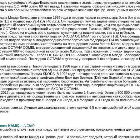
ода с конвейера в Млада-Болеславе сошли первые экземпляры легендарного автомоби
енем OCTAVIA ровно 60 лет назад. Названием модель обязана латинскому слову «octa
VIA была восьмым автомобилем за всю историю чешского бренда, оснащенным иннова
а в Млада-Болеславе в январе 1959 года и первые недели выпускалась бок о бок с
1,1 л мощностью 29,4 кВт (40 л.с.). Он передавал тягу на задние колеса через чет
м. Эффектный обтекаемый кузов автомобиля впечатлял не меньше, чем его динамически
ли OCTAVIA очень комфортной и простой в управлении. Также в 1959 году дебютирова
.с.). Спрос на модель рос с каждым днем – как на родине марки, так и за рубежом.
ыла представлена спортивная версия ŠKODA OCTAVIA Touring Sport (TS). Она оснащал
пания подала заявку в международную автоспортивную федерацию FIA на омологацию 
которая ознаменовалась «хет-триком» на легендарном ралли Монте-Карло: модель побе
версал OCTAVIA COMBI, впервые оснащенный разделенной по горизонтали двухстворча
емом 690 л с погрузочной высотой всего 0,965 м. При сложенных спинках задних си
ний такой автомобиль – серая OCTAVIA SUPER – сошел с конвейера в Млада-Болеславе
й компоновкой. Последняя OCTAVIA с кузовом универсал была собрана на заводе в Ква
ия автомобилей в Новой Зеландии: в 1966 году в этой стране начался выпуск моде
тарный автомобиль считается одним из дальних предков современной линейки SUV Š
стало синонимом бренда ŠKODA. В 1992 году – вскоре после того, как чешская марка
ехнической платформе, шеф-дизайнер Дирк ван Брекель (Dirk van Braeckel) и его к
сшие оценки за активную и пассивную безопасность. Автомобиль отличался большим б
опейских рынках, был представлен в марте 1998 года, а первая модификация OCTAVI
 универсалов первого поколения ŠKODA OCTAVIA.
2013 год, продолжило успех: всего было выпущено 1,6 млн лифтбеков и 900 000 уни
овые двигатели с непосредственным впрыском топлива и автоматическая коробка пе
аходится в производстве с ноября 2012 года, а в феврале 2017 года была полностью 
овых рынках. Лучшим доказательством этому служат 6,5 млн автомобилей этой моде
жире.​
ание KAMIQ.
-
A.Chё?
томобиль станет третьим представителем этого сегмента, предназначенным для рынк
ода северной части Канады и Гренландии – и обозначает предмет, который настолько 