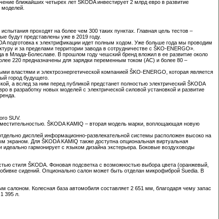
чение ближайших четырех лет ŠKODA инвестирует 2 млрд евро в развитие
 моделей.
испытания проходят на более чем 300 таких пунктах. Главная цель тестов –
е будут представлены уже в 2019 году.
ODA подготовка к электрификации идет полным ходом. Уже больше года мы проводим
ктуру и за пределами территории завода в сотрудничестве с ŠKO-ENERGO».
да в Млада-Болеславе. В прошлом году чешский бренд вложил в ее развитие около
более 220 предназначены для зарядки переменным током (AC) и более 80 –
тными властями и электроэнергетической компанией ŠKO-ENERGO, которая является
ый город будущего.
кой, а вслед за ним перед публикой предстанет полностью электрический ŠKODA
ро в разработку новых моделей с электрической силовой установкой и развитие
ренда.
ого SUV.
 вместительностью. ŠKODA KAMIQ – вторая модель марки, воплощающая новую
 отдельно дисплей информационно-развлекательной системы расположен высоко на
ным экраном. Для ŠKODA KAMIQ также доступна опциональная виртуальная
и идеально гармонирует с языком дизайна экстерьера. Боковые воздуховоды
астью стиля ŠKODA. Фоновая подсветка с возможностью выбора цвета (оранжевый,
обивке сидений. Опционально салон может быть отделан микрофиброй Suedia. В
 салоном. Колесная база автомобиля составляет 2 651 мм, благодаря чему запас
1 395 л.