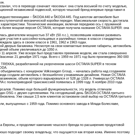
ля.
via», что в переводе означает «восемь»: она стала восьмой по счету моделью,
ционной независимой подвеской, которую чешский бренд впервые представил в
 предшественницами – ŠKODA 440 и ŠKODA 445. Под капотом автомобиля был
ырехступенчатой механической коробки передач. Максимальная скорость достигала
е характеристики. Технические инновации, включая переднюю ось с пружинной
ла более мощная версия OCTAVIA, которая получила название OCTAVIA SUPER: она
ась двигателем мощностью 37 кВт (50 л.с.), позволявшим новинке развивать
для участия в шоссейно-кольцевых и раллийных гонках в классе стандартных
ждала здесь в своем классе в 1961, 1962 и 1963 годах.
той дверью багажника. Несмотря на свои компактные внешние габариты, автомобиль
дений объем увеличивался до 1050 л.
 11 апреля. Уже вскоре был представлен преемник модели, им стала совершенно
синах 21 декабря 1971 года. Всего с 1959 по 1971 год было произведено 360 000
ли TREKKA, разработанной на укороченном шасси OCTAVIA SUPER в тесном
KODA.
 объединилась с концерном Volkswagen Group, – началась работа над созданием
оманда создали автомобиль с безошибочно узнаваемым дизайном. Новая OCTAVIA
агажником, объем которого варьировался от 528 до 1328 л. Универсал OCTAVIA
A с полноприводной трансмиссией появилась в 1999 году. К ноябрю 2010 года
версалов. Помимо еще большей функциональности, эту модель отличали
редач DSG с двумя сцеплениями. На сегодняшний день ŠKODA OCTAVIA третьего
обновлена. Уже свыше 2,5 млн клиентов остановили свой выбор на OCTAVIA третьего
ли, выпущенных с 1959 года. Помимо основного завода в Млада-Болеславе,
а Европы, и продолжит кампанию чешского бренда по расширению продуктовой
хорошо подходит своему владельцу, что ощущается как вторая кожа. Именно поэтому