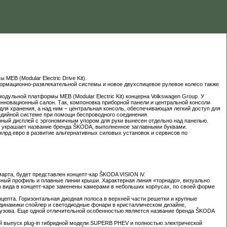
EB (Modular Electric Drive Kit).
формационно-развлекательной системы и новое двухспицевое рулевое колесо также
одульной платформы MEB (Modular Electric Kit) концерна Volkswagen Group. У
нновационный салон. Так, компоновка приборной панели и центральной консоли
ля хранения, а над ним – центральная консоль, обеспечивающая легкий доступ для
едийной системе при помощи беспроводного соединения.
рный дисплей с эргономичным упором для руки вынесен отдельно над панелью.
ии украшает название бренда ŠKODA, выполненное заглавными буквами.
млрд евро в развитие альтернативных силовых установок и сервисов по
арта, будет представлен концепт-кар ŠKODA VISION iV.
ный профиль и плавные линии крыши. Характерная линия «торнадо», визуально
о вида в концепт-каре заменены камерами в небольших корпусах, по своей форме
епта. Горизонтальная диодная полоса в верхней части решетки и крупные
динамики спойлер и светодиодные фонари в кристаллическом дизайне,
узова. Еще одной отличительной особенностью является название бренда ŠKODA
й выпуск plug-in гибридной модели SUPERB PHEV и полностью электрической